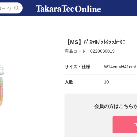
【MS】ﾊﾟｽﾃﾙﾅｯﾄｸﾗｯｶｰﾐﾆ
商品コード：0220030019
サイズ・仕様
W14cm×H41c
入数
10
会員の方はこちら