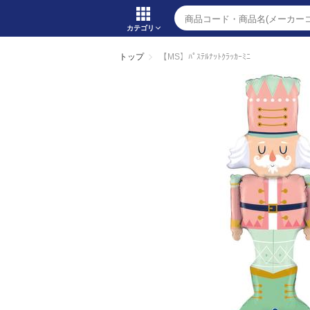
カテゴリ
トップ
【MS】ﾊﾟｽﾃﾙﾅｯﾄｸﾗｯｶｰﾐﾆ