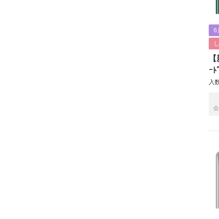
6
【新
ｰﾄ
入数
会