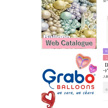
並
6
【新
ｰﾄ
入数
会