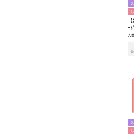
6
【新
ｰﾄ
入数
会
6