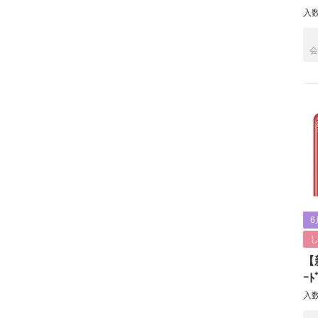
入数
会
6
【新
ｰﾄ
入数