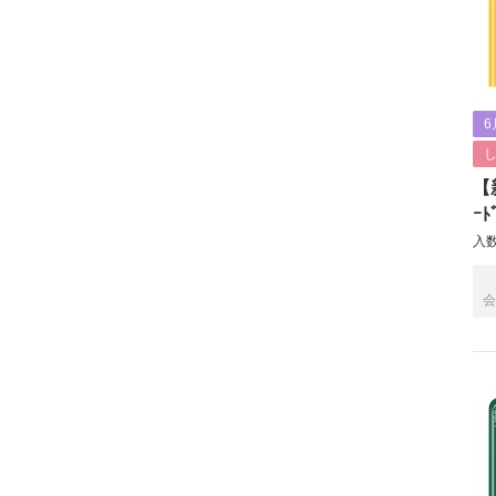
6
【新
ｰﾄ
入数
会