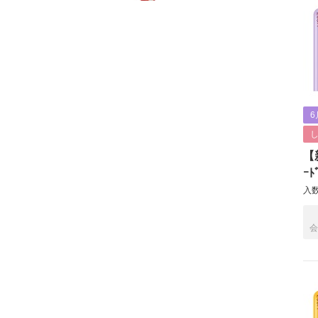
6
【新
ｰﾄ
入数
会