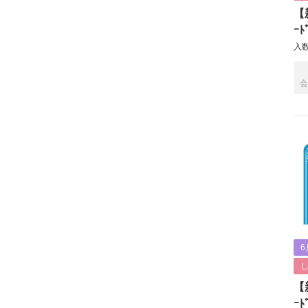
【新
ｰﾄ
入数
会
6
【新
ｰﾄ