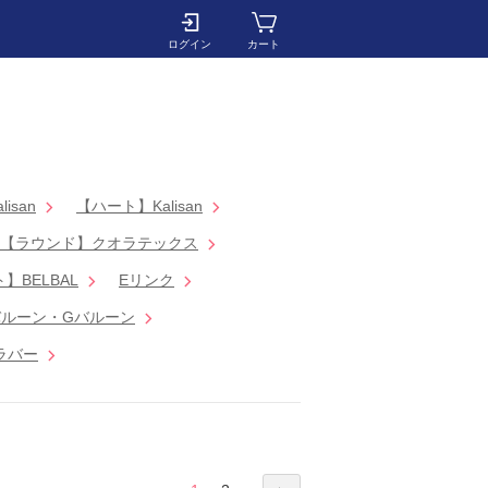
ログイン
カート
isan
【ハート】Kalisan
【ラウンド】クオラテックス
】BELBAL
Eリンク
ルーン・Gバルーン
ラバー