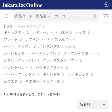
トップ
ペーパーフラッフィ
キャラクター
レターバナー
LED
カップ
プレート
ナプキン
テーブルカバー
ハット・ティアラ
ハンギングスワール
シーンセッター・パーティサイン
テーブルデコキット
メタリックカーテン
クレープストリーマー
ペナントバナー
ハンギングファン
ペーパーフラッフィ
キャンドル
ケーキピック
イエスタ
その他パーティグッズ
1 ～ 16 件目を表示しています。（全16件）