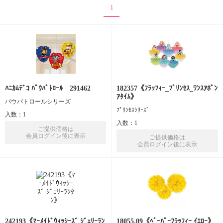
1
ﾊﾆｶﾑﾃﾞｺ ﾊﾟｳﾊﾟﾄﾛｰﾙ 291462
182357《ﾌﾗｯﾌｨｰ_ﾌﾟﾘﾝｾｽ_ﾜﾝｽｱﾎﾟﾝ
ｱﾀｲﾑ》
パウパトロールシリーズ
ﾌﾟﾘﾝｾｽｼﾘｰｽﾞ
入数：1
入数：1
ご提供価格は
会員ログイン後に表示
ご提供価格は
会員ログイン後に表示
242193《ﾏｰﾒｲﾄﾞｳｨｯｼｰｽﾞ ｼﾞｪﾘｰﾗﾝ
18055.09《ﾍﾟｰﾊﾟｰﾌﾗｯﾌｨｰ ｲｴﾛｰ》