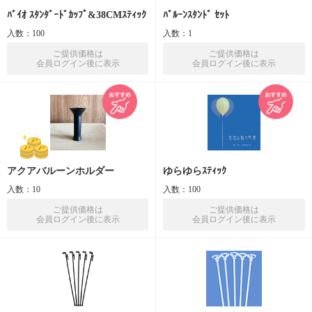
ﾊﾞｲｵ ｽﾀﾝﾀﾞｰﾄﾞｶｯﾌﾟ&38CMｽﾃｨｯｸ
ﾊﾞﾙｰﾝｽﾀﾝﾄﾞ ｾｯﾄ
入数：100
入数：1
ご提供価格は
ご提供価格は
会員ログイン後に表示
会員ログイン後に表示
アクアバルーンホルダー
ゆらゆらｽﾃｨｯｸ
入数：10
入数：100
ご提供価格は
ご提供価格は
会員ログイン後に表示
会員ログイン後に表示