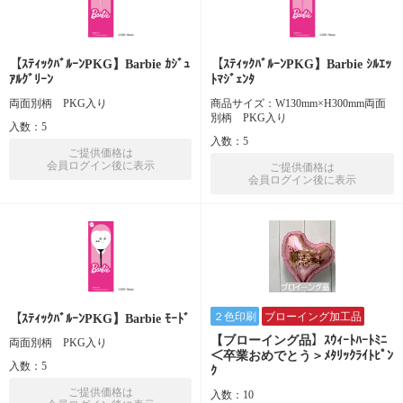
【ｽﾃｨｯｸﾊﾞﾙｰﾝPKG】Barbie ｶｼﾞｭ
【ｽﾃｨｯｸﾊﾞﾙｰﾝPKG】Barbie ｼﾙｴｯ
ｱﾙｸﾞﾘｰﾝ
ﾄﾏｼﾞｪﾝﾀ
両面別柄 PKG入り
商品サイズ：W130mm×H300mm両面
別柄 PKG入り
入数：5
入数：5
ご提供価格は
会員ログイン後に表示
ご提供価格は
会員ログイン後に表示
２色印刷
ブローイング加工品
【ｽﾃｨｯｸﾊﾞﾙｰﾝPKG】Barbie ﾓｰﾄﾞ
【ブローイング品】ｽｳｨｰﾄﾊｰﾄﾐﾆ
両面別柄 PKG入り
＜卒業おめでとう＞ﾒﾀﾘｯｸﾗｲﾄﾋﾟﾝ
入数：5
ｸ
ご提供価格は
入数：10