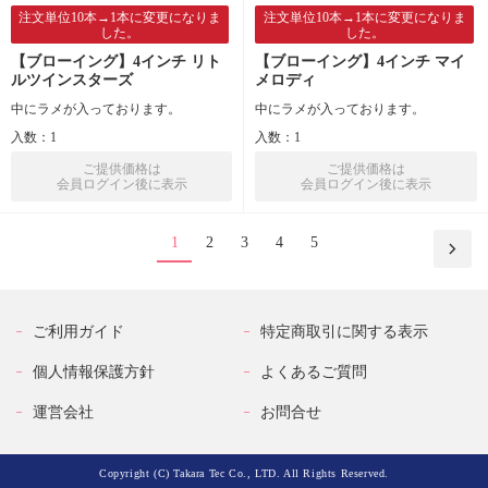
注文単位10本→1本に変更になりま
注文単位10本→1本に変更になりま
した。
した。
【ブローイング】4インチ リト
【ブローイング】4インチ マイ
ルツインスターズ
メロディ
中にラメが入っております。
中にラメが入っております。
入数：1
入数：1
ご提供価格は
ご提供価格は
会員ログイン後に表示
会員ログイン後に表示
1
2
3
4
5
ご利用ガイド
特定商取引に関する表示
個人情報保護方針
よくあるご質問
運営会社
お問合せ
Copyright (C) Takara Tec Co., LTD. All Rights Reserved.