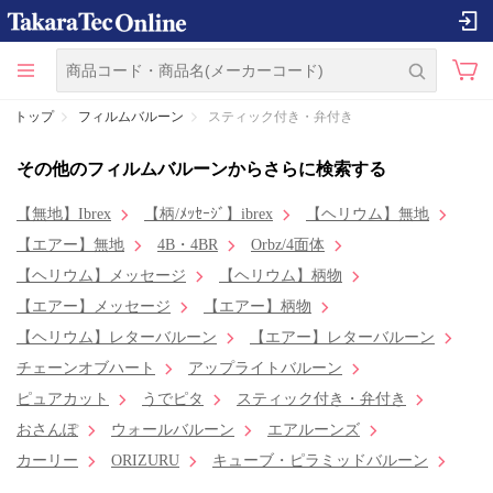
トップ
フィルムバルーン
スティック付き・弁付き
その他のフィルムバルーンからさらに検索する
【無地】Ibrex
【柄/ﾒｯｾｰｼﾞ】ibrex
【ヘリウム】無地
【エアー】無地
4B・4BR
Orbz/4面体
【ヘリウム】メッセージ
【ヘリウム】柄物
【エアー】メッセージ
【エアー】柄物
【ヘリウム】レターバルーン
【エアー】レターバルーン
チェーンオブハート
アップライトバルーン
ピュアカット
うでピタ
スティック付き・弁付き
おさんぽ
ウォールバルーン
エアルーンズ
カーリー
ORIZURU
キューブ・ピラミッドバルーン