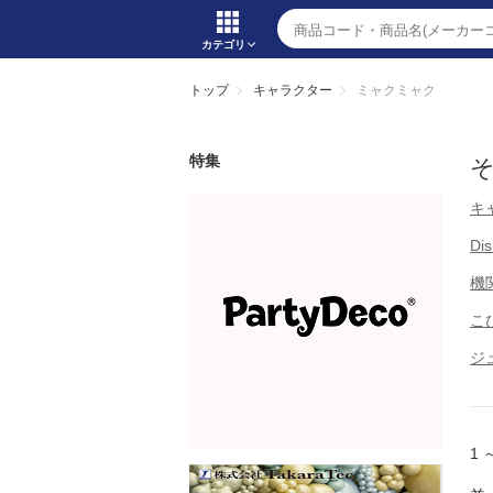
カテゴリ
トップ
キャラクター
ミャクミャク
特集
キ
Di
機
こ
ジ
1