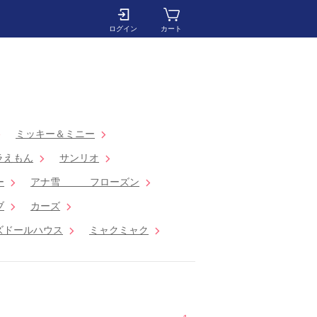
ログイン
カート
ミッキー＆ミニー
ラえもん
サンリオ
ー
アナ雪 フローズン
ブ
カーズ
ズドールハウス
ミャクミャク