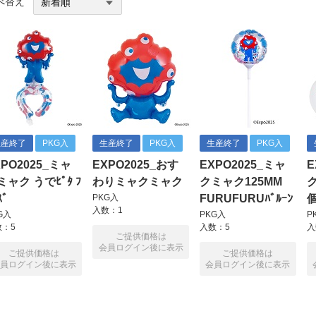
べ替え
生産終了
PKG入
生産終了
PKG入
生産終了
PKG入
XPO2025_ミャ
EXPO2025_おす
EXPO2025_ミャ
E
ミャク うでﾋﾟﾀ ﾌ
わりミャクミャク
クミャク125MM
ｽﾞ
FURUFURUﾊﾞﾙｰﾝ
個
PKG入
入数：1
G入
PKG入
P
数：5
入数：5
入
ご提供価格は
会員ログイン後に表示
ご提供価格は
ご提供価格は
員ログイン後に表示
会員ログイン後に表示