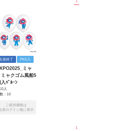
1
生産終了
PKG入
XPO2025_ミャ
クミャクゴム風船5
入ﾊﾞﾙｰﾝ
KG入
数：10
ご提供価格は
会員ログイン後に表示
1