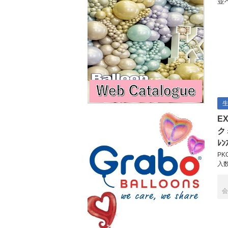
並
E
ク
ﾚﾝ
PK
入
会