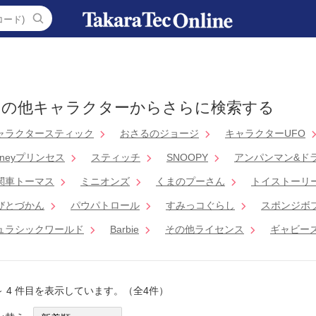
その他キャラクターからさらに検索する
ャラクタースティック
おさるのジョージ
キャラクターUFO
sneyプリンセス
スティッチ
SNOOPY
アンパンマン&ド
関車トーマス
ミニオンズ
くまのプーさん
トイストーリ
びとづかん
パウパトロール
すみっコぐらし
スポンジボ
ュラシックワールド
Barbie
その他ライセンス
ギャビー
 ～ 4 件目を表示しています。（全4件）