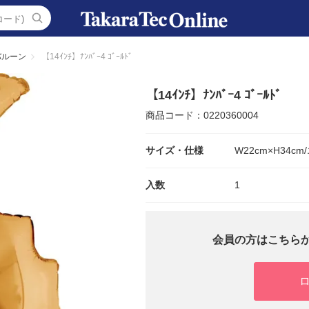
バルーン
【14ｲﾝﾁ】ﾅﾝﾊﾞｰ4 ｺﾞｰﾙﾄﾞ
【14ｲﾝﾁ】ﾅﾝﾊﾞｰ4 ｺﾞｰﾙﾄﾞ
商品コード：0220360004
サイズ・仕様
W22cm×H34c
入数
1
会員の方はこちら