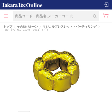
トップ
その他バルーン
マジカルブレスレット・パーティリング
1468《ﾏｼﾞｶﾙﾌﾞﾚｽﾚｯﾄ10cm ｺﾞｰﾙﾄﾞ》