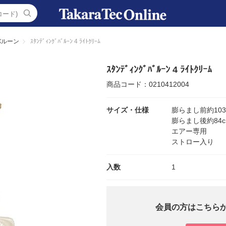
バルーン
ｽﾀﾝﾃﾞｨﾝｸﾞﾊﾞﾙｰﾝ 4 ﾗｲﾄｸﾘｰﾑ
ｽﾀﾝﾃﾞｨﾝｸﾞﾊﾞﾙｰﾝ 4 ﾗｲﾄｸﾘｰﾑ
商品コード：0210412004
サイズ・仕様
膨らまし前約103c
膨らまし後約84c
エアー専用
ストロー入り
入数
1
会員の方はこちら